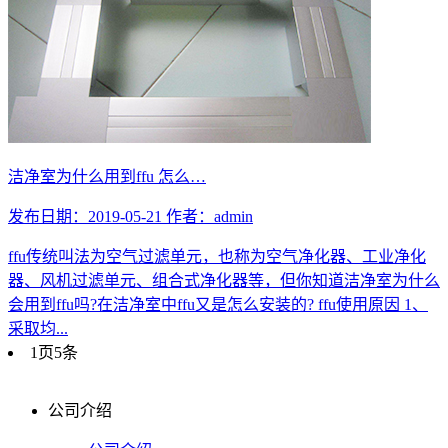
洁净室为什么用到ffu 怎么…
发布日期：2019-05-21
作者：admin
ffu传统叫法为空气过滤单元，也称为空气净化器、工业净化
器、风机过滤单元、组合式净化器等，但你知道洁净室为什么
会用到ffu吗?在洁净室中ffu又是怎么安装的? ffu使用原因 1、
采取均...
1页5条
公司介绍